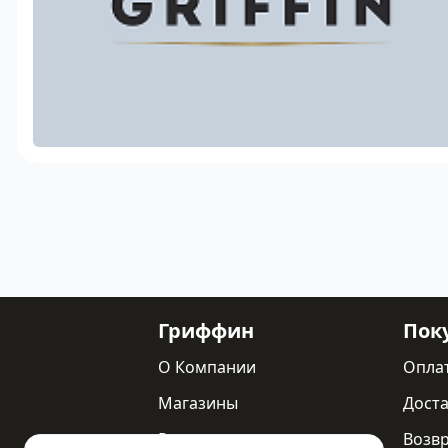
Гриффин
Пок
О Компании
Опла
Магазины
Доста
Реквизиты
Возв