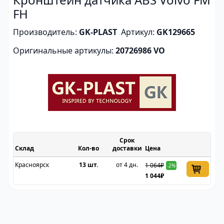
FH
Производитель:
GK-PLAST
Артикул:
GK129665
Оригинальные артикулы:
20726986 VO
Срок
Склад
доставки
Цена
Красноярск
13 шт.
от 4 дн.
1 064₽
-2%
1 044₽