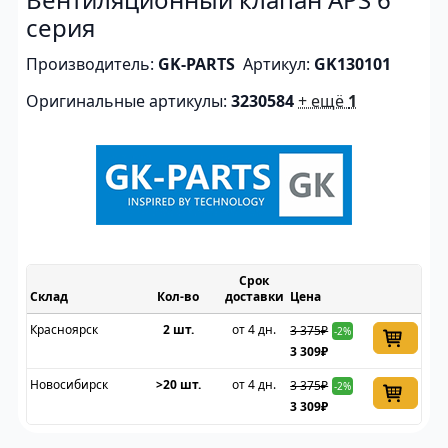
серия
Производитель:
GK-PARTS
Артикул:
GK130101
Оригинальные артикулы:
3230584
+ ещё
1
Срок
Склад
доставки
Цена
Красноярск
2 шт.
от 4 дн.
3 375₽
-2%
3 309₽
Новосибирск
>20 шт.
от 4 дн.
3 375₽
-2%
3 309₽