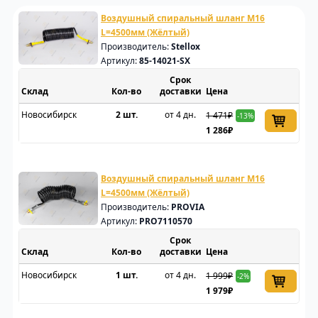
Воздушный спиральный шланг M16
L=4500мм (Жёлтый)
Производитель:
Stellox
Артикул:
85-14021-SX
Срок
Склад
доставки
Цена
Новосибирск
2 шт.
от 4 дн.
1 471₽
-13%
1 286₽
Воздушный спиральный шланг M16
L=4500мм (Жёлтый)
Производитель:
PROVIA
Артикул:
PRO7110570
Срок
Склад
доставки
Цена
Новосибирск
1 шт.
от 4 дн.
1 999₽
-2%
1 979₽