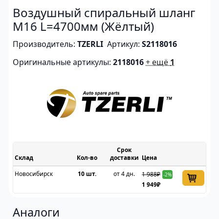
Воздушный спиральный шланг
M16 L=4700мм (Жёлтый)
Производитель:
TZERLI
Артикул:
S2118016
Оригинальные артикулы:
2118016
+ ещё
1
Срок
Склад
доставки
Цена
Новосибирск
10 шт.
от 4 дн.
1 988₽
-2%
1 949₽
Аналоги