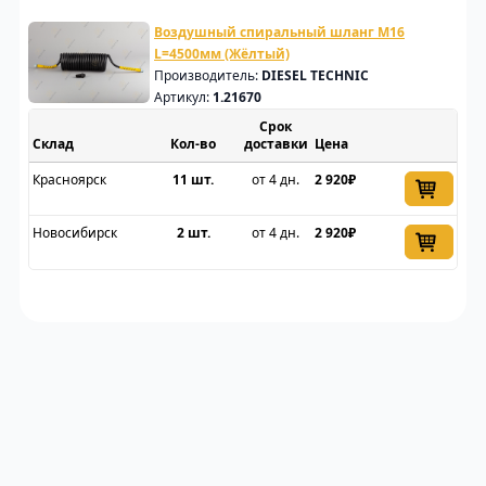
Воздушный спиральный шланг M16
L=4500мм (Жёлтый)
Производитель:
DIESEL TECHNIC
Артикул:
1.21670
Срок
Склад
доставки
Цена
Красноярск
11 шт.
от 4 дн.
2 920₽
Новосибирск
2 шт.
от 4 дн.
2 920₽