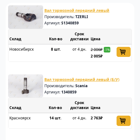
Вал тормозной передний левый
Производитель:
TZERLI
Артикул:
S1340859
Срок
Склад
доставки
Цена
Новосибирск
8 шт.
от 4 дн.
2 006₽
-1%
2 005₽
Вал тормозной передний левый (Б/У)
Производитель:
Scania
Артикул:
1340859
Срок
Склад
доставки
Цена
Красноярск
14 шт.
от 4 дн.
2 763₽