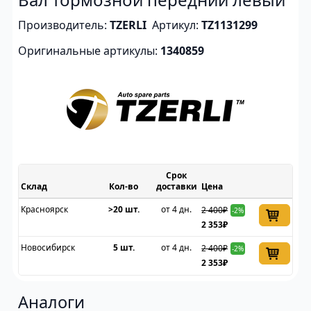
Производитель:
TZERLI
Артикул:
TZ1131299
Оригинальные артикулы:
1340859
Срок
Склад
доставки
Цена
Красноярск
>20 шт.
от 4 дн.
2 400₽
-2%
2 353₽
Новосибирск
5 шт.
от 4 дн.
2 400₽
-2%
2 353₽
Аналоги