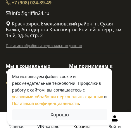
+7 (908) 024-39-49
info@griffin24.ru
Красноярск, Емельяновский район, п. Сухая
Балка, Автодорога Красноярск- Енисейск терр., км.
15-й, зд. 5, стр. 2
Политика обработки персональных данных
Мы в социальных
Мы принимаем к
сетях:
оплате:
Мы используем файлы cookie и
рекомендательные технологии. Продолжив
работу с сайтом, вы соглашаетесь с
условиями обработки персональных данных
и
© ООО «Гриффин»
Политикой конфиденциальности
.
Хорошо
Корзина
Главная
VIN-каталог
Войти