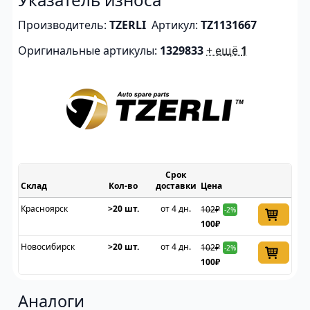
Производитель:
TZERLI
Артикул:
TZ1131667
Оригинальные артикулы:
1329833
+ ещё
1
Срок
Склад
доставки
Цена
Красноярск
>20 шт.
от 4 дн.
102₽
-2%
100₽
Новосибирск
>20 шт.
от 4 дн.
102₽
-2%
100₽
Аналоги