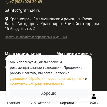
+7 (908) 024-39-49
info@griffin24.ru
Красноярск, Емельяновский район, п. Сухая
Балка, Автодорога Красноярск- Енисейск терр., км.
15-й, зд. 5, стр. 2
Политика обработки персональных данных
Мы в социальных
Мы принимаем к
сетях:
оплате:
Мы используем файлы cookie и
рекомендательные технологии. Продолжив
работу с сайтом, вы соглашаетесь с
условиями обработки персональных данных
и
Политикой конфиденциальности
.
© ООО «Гриффин»
Хорошо
Корзина
Главная
VIN-каталог
Войти