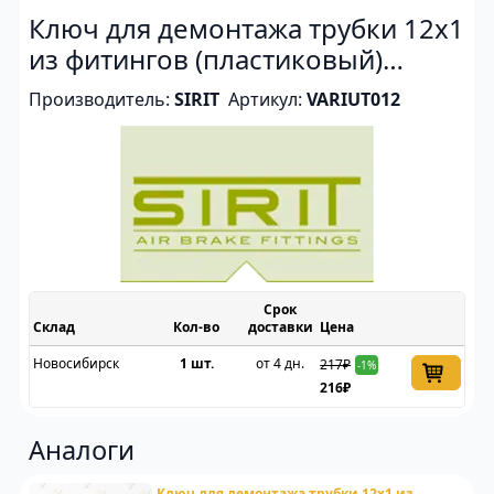
Ключ для демонтажа трубки 12x1
из фитингов (пластиковый)
(съемник)
Производитель:
SIRIT
Артикул:
VARIUT012
Срок
Склад
доставки
Цена
Новосибирск
1 шт.
от 4 дн.
217₽
-1%
216₽
Аналоги
Ключ для демонтажа трубки 12x1 из