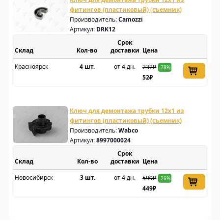
фитингов (пластиковый) (съемник)
Производитель:
Camozzi
Артикул:
DRK12
Срок
Склад
доставки
Цена
Красноярск
4 шт.
от 4 дн.
232₽
-78%
52₽
Ключ для демонтажа трубки 12x1 из
фитингов (пластиковый) (съемник)
Производитель:
Wabco
Артикул:
8997000024
Срок
Склад
доставки
Цена
Новосибирск
3 шт.
от 4 дн.
599₽
-26%
449₽