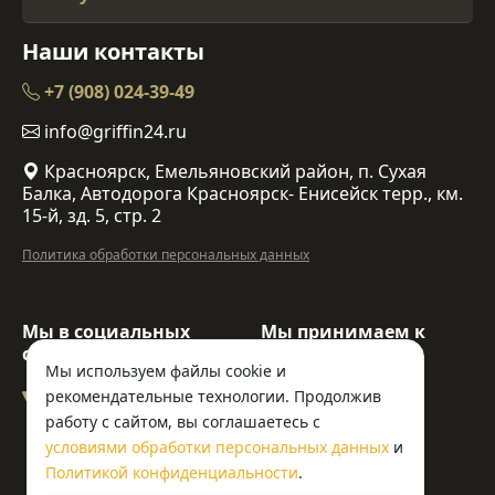
Наши контакты
+7 (908) 024-39-49
info@griffin24.ru
Красноярск, Емельяновский район, п. Сухая
Балка, Автодорога Красноярск- Енисейск терр., км.
15-й, зд. 5, стр. 2
Политика обработки персональных данных
Мы в социальных
Мы принимаем к
сетях:
оплате:
Мы используем файлы cookie и
рекомендательные технологии. Продолжив
работу с сайтом, вы соглашаетесь с
условиями обработки персональных данных
и
© ООО «Гриффин»
Политикой конфиденциальности
.