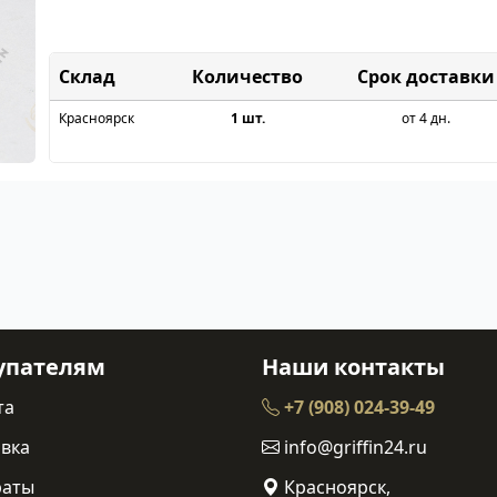
Склад
Срок доставки
Красноярск
1 шт.
от 4 дн.
упателям
Наши контакты
та
+7 (908) 024-39-49
вка
info@griffin24.ru
раты
Красноярск,