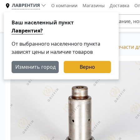
ЛАВРЕНТИЯ
О компании
Магазины
Доставка
Оп
Каталог
Ваш населенный пункт
Лаврентия?
От выбранного населенного пункта
Главная
Каталог
Разборка Скания, Б/У запчасти д
зависят цены и наличие товаров
Изменить город
Верно