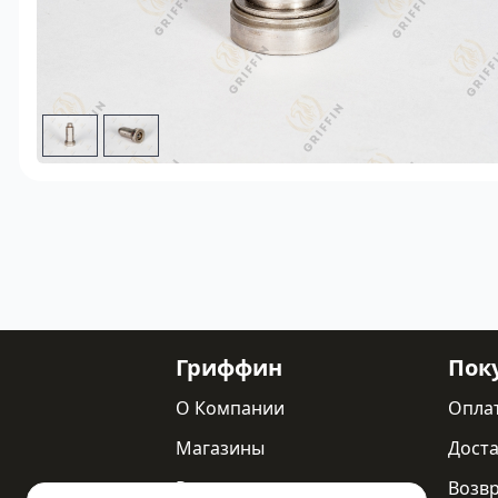
Гриффин
Пок
О Компании
Опла
Магазины
Доста
Реквизиты
Возв