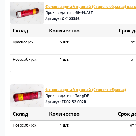
Фонарь задний правый (Старого образца) раз
Производитель:
GK-PLAST
Артикул:
GK123356
Склад
Срок 
Красноярск
5 шт.
от 
Новосибирск
1 шт.
от 
Фонарь задний правый (Старого образца)
Производитель:
TangDE
Артикул:
TD02-52-002R
Склад
Срок д
Новосибирск
1 шт.
от 