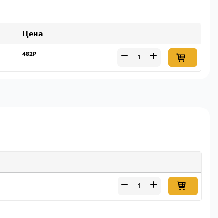
Цена
482₽