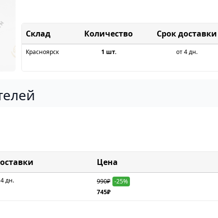
Склад
Срок доставки
Красноярск
1 шт.
от 4 дн.
телей
доставки
Цена
 4 дн.
990₽
-25%
745₽