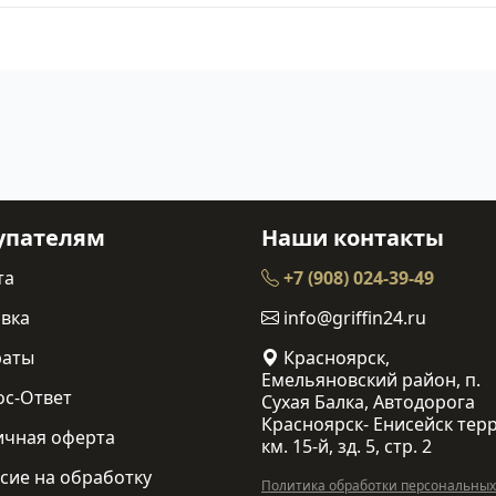
упателям
Наши контакты
та
+7 (908) 024-39-49
вка
info@griffin24.ru
раты
Красноярск,
Емельяновский район, п.
ос-Ответ
Сухая Балка, Автодорога
Красноярск- Енисейск терр
ичная оферта
км. 15-й, зд. 5, стр. 2
сие на обработку
Политика обработки персональных