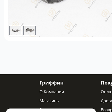
Гриффин
Пок
О Компании
Опла
Магазины
Доста
Реквизиты
Возв