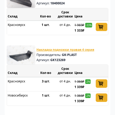
Артикул:
18400024
Срок
Склад
доставки
Цена
Красноярск
1 шт.
от 4 дн.
1 969₽
-33%
1 333₽
Накладка подножки правая 4 серия
Производитель:
GK-PLAST
Артикул:
GK123269
Срок
Склад
доставки
Цена
Красноярск
3 шт.
от 4 дн.
1 366₽
-2%
1 339₽
Новосибирск
1 шт.
от 4 дн.
1 366₽
-2%
1 339₽