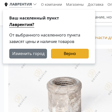
ЛАВРЕНТИЯ
О компании
Магазины
Доставка
Оп
Каталог
Ваш населенный пункт
Лаврентия?
От выбранного населенного пункта
Главная
Каталог
Разборка Скания, Б/У запчасти д
зависят цены и наличие товаров
Изменить город
Верно