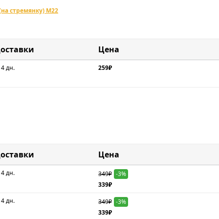
на стремянку) M22
доставки
Цена
 4 дн.
259₽
доставки
Цена
 4 дн.
349₽
-3%
339₽
 4 дн.
349₽
-3%
339₽