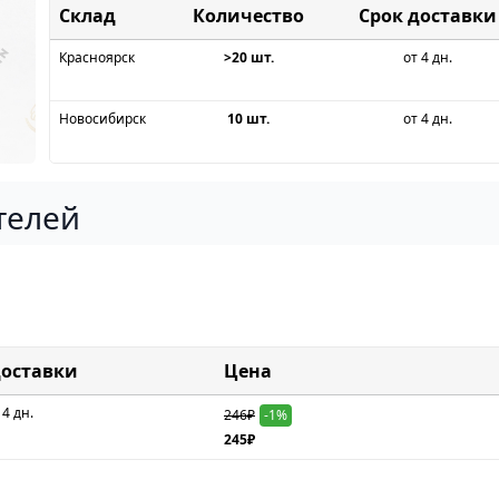
Склад
Срок доставки
Красноярск
>20 шт.
от 4 дн.
Новосибирск
10 шт.
от 4 дн.
телей
доставки
Цена
 4 дн.
246₽
-1%
245₽