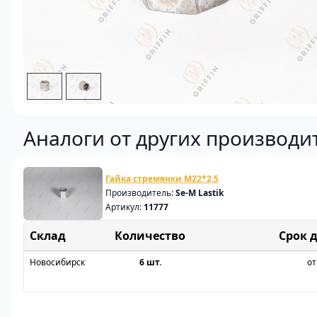
Аналоги от других производи
Гайка стремянки M22*2,5
Производитель:
Se-M Lastik
Артикул:
11777
Склад
Срок 
Новосибирск
6 шт.
от