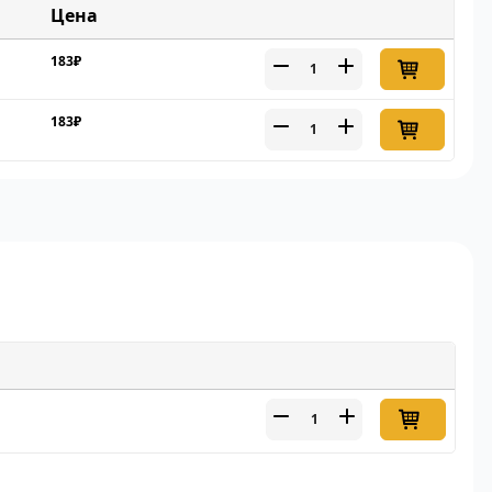
Цена
183₽
183₽