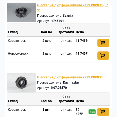
Шестерня дифференциала Z=29 RBP835 (Б/
У)
Производитель:
Scania
Артикул:
1745701
Срок
Склад
доставки
Цена
Красноярск
2 шт.
от 4 дн.
11 745₽
Новосибирск
3 шт.
от 4 дн.
11 745₽
Шестерня дифференциала Z=29 RBP835
Производитель:
Kacmazlar
Артикул:
K07.03570
Срок
Склад
доставки
Цена
Красноярск
1 шт.
от 4 дн.
32
-35%
476₽