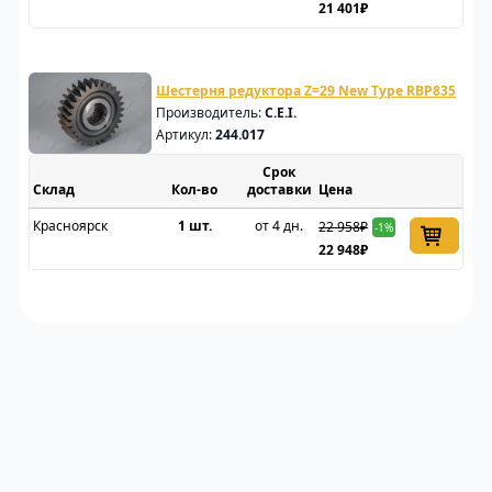
21 401₽
Шестерня редуктора Z=29 New Type RBP835
Производитель:
C.E.I.
Артикул:
244.017
Срок
Склад
доставки
Цена
Красноярск
1 шт.
от 4 дн.
22 958₽
-1%
22 948₽