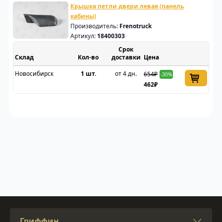
Крышка петли двери левая (панель
кабины)
Производитель:
Frenotruck
Артикул:
18400303
Срок
Склад
доставки
Цена
Новосибирск
1 шт.
от 4 дн.
654₽
-30%
462₽
Гриффин