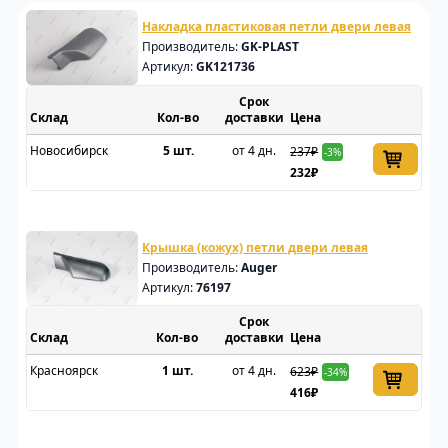
Накладка пластиковая петли двери левая
Производитель:
GK-PLAST
Артикул:
GK121736
Срок
Склад
доставки
Цена
Новосибирск
5 шт.
от 4 дн.
237₽
-3%
232₽
Крышка (кожух) петли двери левая
Производитель:
Auger
Артикул:
76197
Срок
Склад
доставки
Цена
Красноярск
1 шт.
от 4 дн.
623₽
-34%
416₽