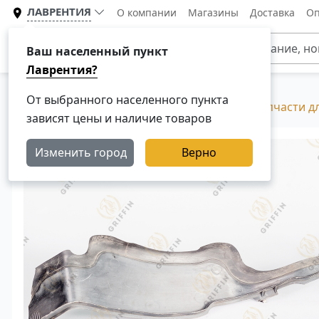
ЛАВРЕНТИЯ
О компании
Магазины
Доставка
Оп
Каталог
Ваш населенный пункт
Лаврентия?
От выбранного населенного пункта
Главная
Каталог
Разборка Скания, Б/У запчасти д
зависят цены и наличие товаров
Изменить город
Верно