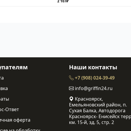
2 107₽
упателям
Наши контакты
та
+7 (908) 024-39-49
вка
info@griffin24.ru
раты
Красноярск,
Емельяновский район, п.
ос-Ответ
Сухая Балка, Автодорога
Красноярск- Енисейск терр
ичная оферта
км. 15-й, зд. 5, стр. 2
сие на обработку