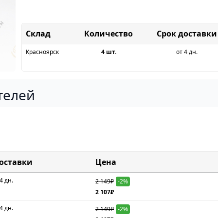
Склад
Срок доставки
Красноярск
4 шт.
от 4 дн.
телей
доставки
Цена
4 дн.
2 149₽
-2%
2 107₽
4 дн.
2 149₽
-2%