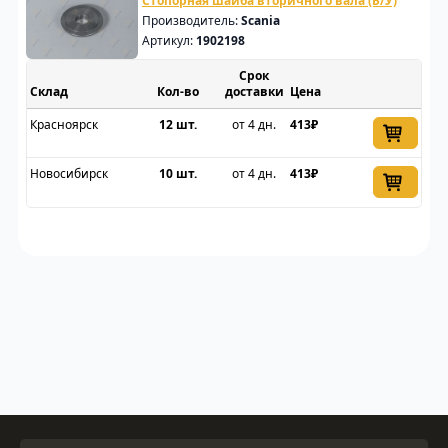
Стопорная шайба вторичного вала (Б/У)
Производитель:
Scania
Артикул:
1902198
Срок
Склад
доставки
Цена
Красноярск
12 шт.
от 4 дн.
413₽
Новосибирск
10 шт.
от 4 дн.
413₽