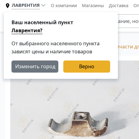
ЛАВРЕНТИЯ
О компании
Магазины
Доставка
Оп
Каталог
Ваш населенный пункт
Лаврентия?
От выбранного населенного пункта
Главная
Каталог
Разборка Скания, Б/У запчасти д
зависят цены и наличие товаров
Изменить город
Верно