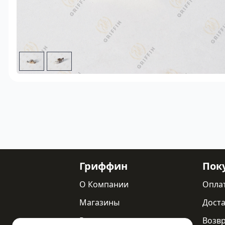
Гриффин
Пок
О Компании
Опла
Магазины
Доста
Реквизиты
Возв