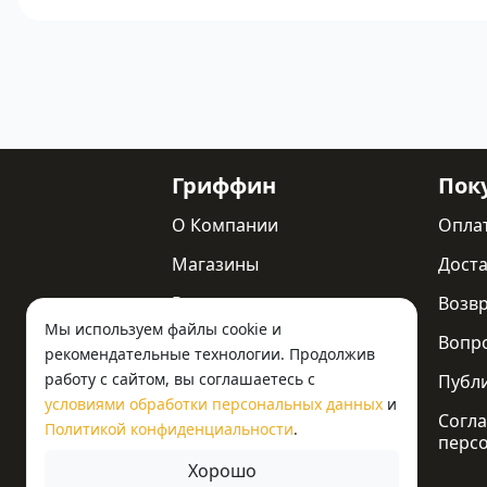
Гриффин
Пок
О Компании
Опла
Магазины
Доста
Реквизиты
Возв
Мы используем файлы cookie и
Статьи
Вопр
рекомендательные технологии. Продолжив
работу с сайтом, вы соглашаетесь с
Новости
Публ
условиями обработки персональных данных
и
Контакты
Согла
Политикой конфиденциальности
.
перс
Хорошо