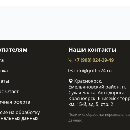
упателям
Наши контакты
та
+7 (908) 024-39-49
вка
info@griffin24.ru
раты
Красноярск,
Емельяновский район, п.
ос-Ответ
Сухая Балка, Автодорога
Красноярск- Енисейск терр
ичная оферта
км. 15-й, зд. 5, стр. 2
сие на обработку
Политика обработки персональных
ональных данных
данных