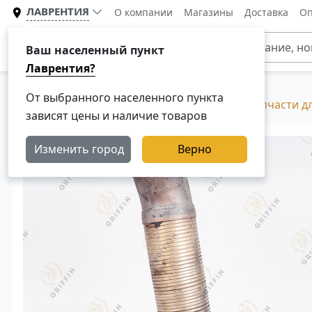
ЛАВРЕНТИЯ
О компании
Магазины
Доставка
Оп
Каталог
Ваш населенный пункт
Лаврентия?
От выбранного населенного пункта
Главная
Каталог
Разборка Скания, Б/У запчасти д
зависят цены и наличие товаров
Изменить город
Верно