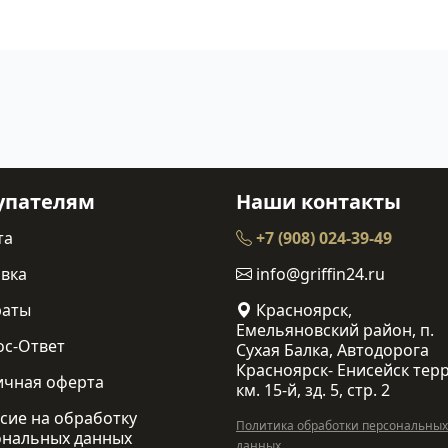
упателям
Наши контакты
та
+7 (908) 024-39-49
вка
info@griffin24.ru
раты
Красноярск,
Емельяновский район, п.
ос-Ответ
Сухая Балка, Автодорога
Красноярск- Енисейск терр
ичная оферта
км. 15-й, зд. 5, стр. 2
сие на обработку
Политика обработки персональных
ональных данных
данных