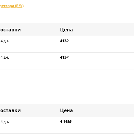
ессора (Б/У)
доставки
Цена
 4 дн.
413₽
 4 дн.
413₽
доставки
Цена
 4 дн.
4 145₽