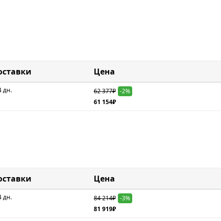
оставки
Цена
4 дн.
62 377₽
-2%
61 154₽
оставки
Цена
4 дн.
84 214₽
-3%
81 919₽