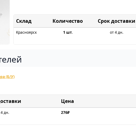
Склад
Срок доставки
Красноярск
1 шт.
от 4 дн.
телей
ра (Б/У)
доставки
Цена
 4 дн.
276₽