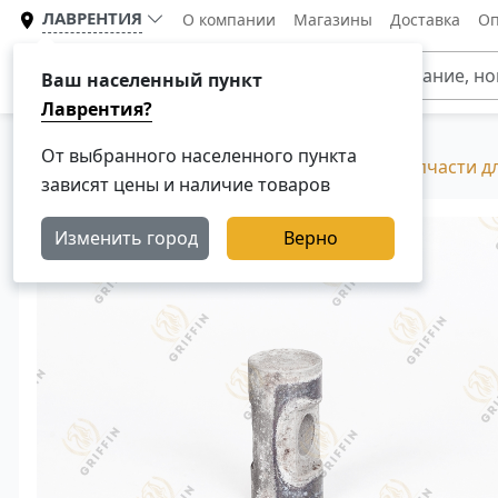
ЛАВРЕНТИЯ
О компании
Магазины
Доставка
Оп
Каталог
Ваш населенный пункт
Лаврентия?
От выбранного населенного пункта
Главная
Каталог
Разборка Скания, Б/У запчасти д
зависят цены и наличие товаров
Изменить город
Верно