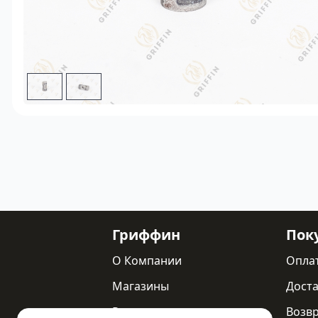
Гриффин
Пок
О Компании
Опла
Магазины
Доста
Реквизиты
Возв