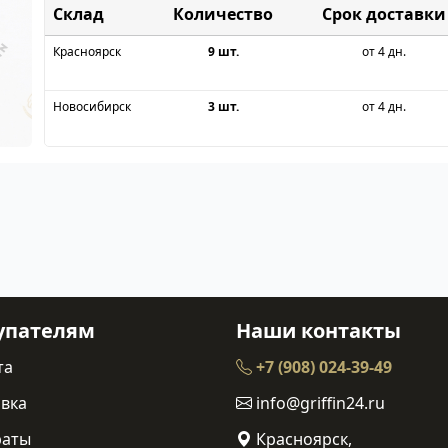
Склад
Срок доставки
Красноярск
9 шт.
от 4 дн.
Новосибирск
3 шт.
от 4 дн.
упателям
Наши контакты
та
+7 (908) 024-39-49
вка
info@griffin24.ru
раты
Красноярск,