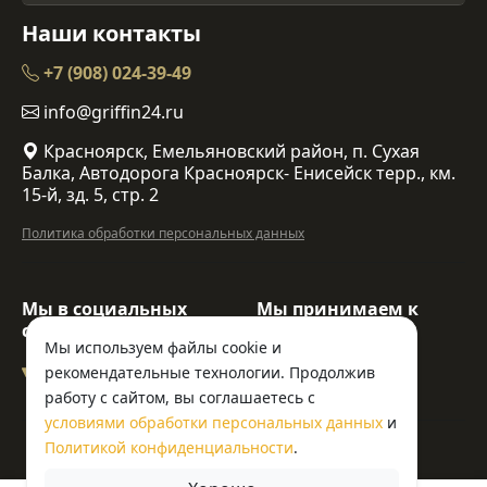
Наши контакты
+7 (908) 024-39-49
info@griffin24.ru
Красноярск, Емельяновский район, п. Сухая
Балка, Автодорога Красноярск- Енисейск терр., км.
15-й, зд. 5, стр. 2
Политика обработки персональных данных
Мы в социальных
Мы принимаем к
сетях:
оплате:
Мы используем файлы cookie и
рекомендательные технологии. Продолжив
работу с сайтом, вы соглашаетесь с
условиями обработки персональных данных
и
© ООО «Гриффин»
Политикой конфиденциальности
.