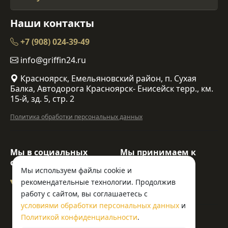
Наши контакты
+7 (908) 024-39-49
info@griffin24.ru
Красноярск, Емельяновский район, п. Сухая
Балка, Автодорога Красноярск- Енисейск терр., км.
15-й, зд. 5, стр. 2
Политика обработки персональных данных
Мы в социальных
Мы принимаем к
сетях:
оплате:
Мы используем файлы cookie и
рекомендательные технологии. Продолжив
работу с сайтом, вы соглашаетесь с
условиями обработки персональных данных
и
© ООО «Гриффин»
Политикой конфиденциальности
.