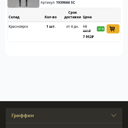
Артикул:
1939666 SC
Срок
Склад
доставки
Цена
Красноярск
1 шт.
от 4 дн.
13
-41%
441₽
7 952₽
Гриффин