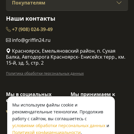
Покупателям
Наши контакты
+7 (908) 024-39-49
info@griffin24.ru
Красноярск, Емельяновский район, п. Сухая
Балка, Автодорога Красноярск- Енисейск терр., км.
15-й, зд. 5, стр. 2
Политика обработки персональных данных
Мы в социальных
Мы принимаем к
сетях:
оплате:
Мы используем файлы cookie и
рекомендательные технологии. Продолжив
работу с сайтом, вы соглашаетесь с
условиями обработки персональных данных
и
© ООО «Гриффин»
Политикой конфиденциальности
.