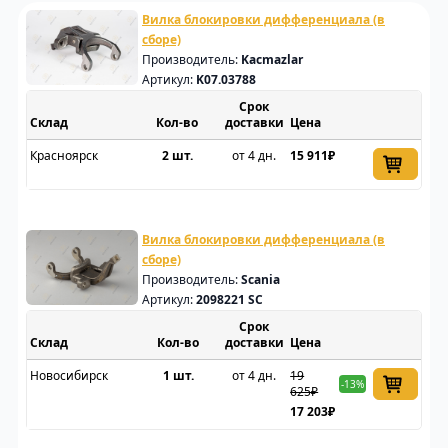
Вилка блокировки дифференциала (в
сборе)
Производитель:
Kacmazlar
Артикул:
K07.03788
Срок
Склад
доставки
Цена
Красноярск
2 шт.
от 4 дн.
15 911₽
Вилка блокировки дифференциала (в
сборе)
Производитель:
Scania
Артикул:
2098221 SC
Срок
Склад
доставки
Цена
Новосибирск
1 шт.
от 4 дн.
19
-13%
625₽
17 203₽