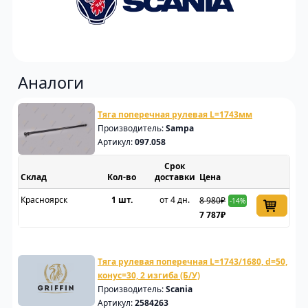
Аналоги
Тяга поперечная рулевая L=1743мм
Производитель:
Sampa
Артикул:
097.058
Срок
Склад
доставки
Цена
Красноярск
1 шт.
от 4 дн.
8 980₽
-14%
7 787₽
Тяга рулевая поперечная L=1743/1680, d=50,
конус=30, 2 изгиба (Б/У)
Производитель:
Scania
Артикул:
2584263