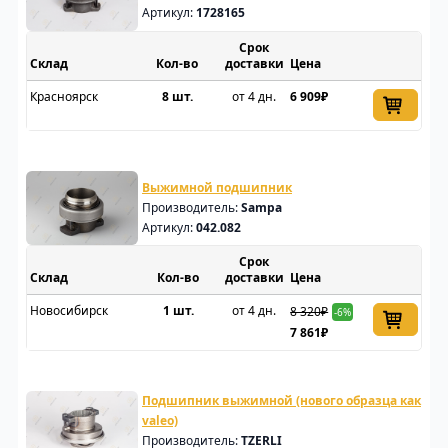
Артикул:
1728165
Срок
Склад
доставки
Цена
Красноярск
8 шт.
от 4 дн.
6 909₽
Выжимной подшипник
Производитель:
Sampa
Артикул:
042.082
Срок
Склад
доставки
Цена
Новосибирск
1 шт.
от 4 дн.
8 320₽
-6%
7 861₽
Подшипник выжимной (нового образца как
valeo)
Производитель:
TZERLI