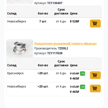
Артикул:
TZ1130407
Срок
Склад
доставки
Цена
Новосибирск
7 шт.
от 4 дн.
8 528₽
Подшипник выжимной (нового образца)
Производитель:
TZERLI
Артикул:
TZ1117638
Срок
Склад
доставки
Цена
Красноярск
>20 шт.
от 4 дн.
9 654₽
-2%
9 465₽
Новосибирск
>20 шт.
от 4 дн.
9 654₽
-2%
9 465₽