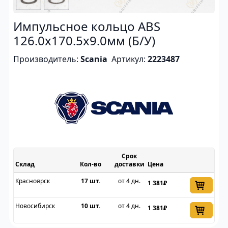
Импульсное кольцо ABS
126.0x170.5x9.0мм (Б/У)
Производитель:
Scania
Артикул:
2223487
Срок
Склад
доставки
Цена
Красноярск
17 шт.
от 4 дн.
1 381₽
Новосибирск
10 шт.
от 4 дн.
1 381₽