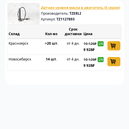
Датчик уровня масла в двигатель (6 серия)
Производитель:
TZERLI
Артикул:
TZ1127893
Срок
Склад
доставки
Цена
Красноярск
>20 шт.
от 4 дн.
10 126₽
-2%
9 928₽
Новосибирск
14 шт.
от 4 дн.
10 126₽
-2%
9 928₽