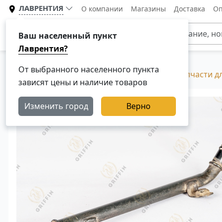
ЛАВРЕНТИЯ
О компании
Магазины
Доставка
Оп
Каталог
Ваш населенный пункт
Лаврентия?
От выбранного населенного пункта
Главная
Каталог
Разборка Скания, Б/У запчасти д
зависят цены и наличие товаров
Изменить город
Верно