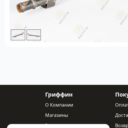
Гриффин
Пок
О Компании
Опла
Магазины
Доста
Реквизиты
Возв