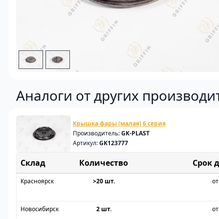
Аналоги от других производи
Крышка фары (малая) 6 серия
Производитель:
GK-PLAST
Артикул:
GK123777
Склад
Срок 
Красноярск
>20 шт.
от
Новосибирск
2 шт.
от