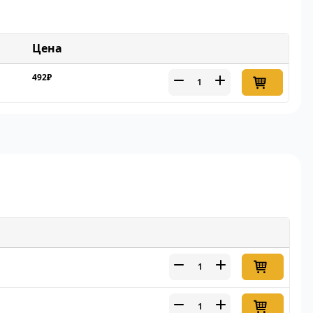
Цена
492₽