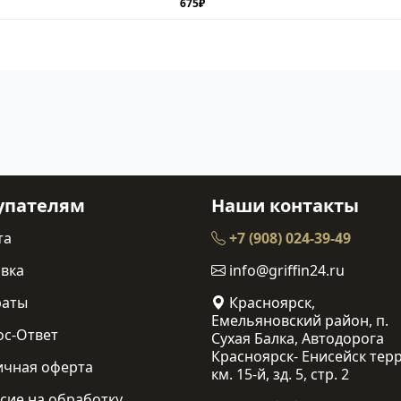
675₽
упателям
Наши контакты
та
+7 (908) 024-39-49
вка
info@griffin24.ru
раты
Красноярск,
Емельяновский район, п.
ос-Ответ
Сухая Балка, Автодорога
Красноярск- Енисейск терр
ичная оферта
км. 15-й, зд. 5, стр. 2
сие на обработку