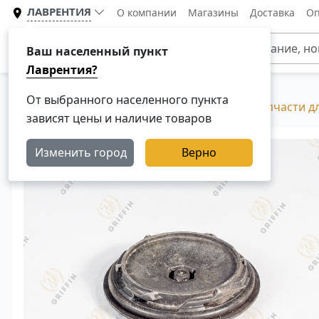
ЛАВРЕНТИЯ
О компании
Магазины
Доставка
Оп
Каталог
Ваш населенный пункт
Лаврентия?
От выбранного населенного пункта
Главная
Каталог
Разборка Скания, Б/У запчасти д
зависят цены и наличие товаров
Изменить город
Верно