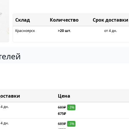
Склад
Срок доставки
Красноярск
>20 шт.
от 4 дн.
телей
доставки
Цена
 4 дн.
689₽
-3%
675₽
 4 дн.
689₽
-3%