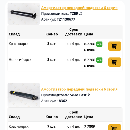
Амортизатор передней подвески 6 серия
Производитель:
TZERLI
Артикул:
TZ1130677
Срок
Склад
доставки
Цена
Красноярск
3 шт.
от 4 дн.
6 220₽
-2%
6 098₽
Новосибирск
3 шт.
от 4 дн.
6 220₽
-2%
6 098₽
Амортизатор передней подвески 6 серия
Производитель:
Se-M Lastik
Артикул:
18362
Срок
Склад
доставки
Цена
Красноярск
7 шт.
от 4 дн.
7 780₽