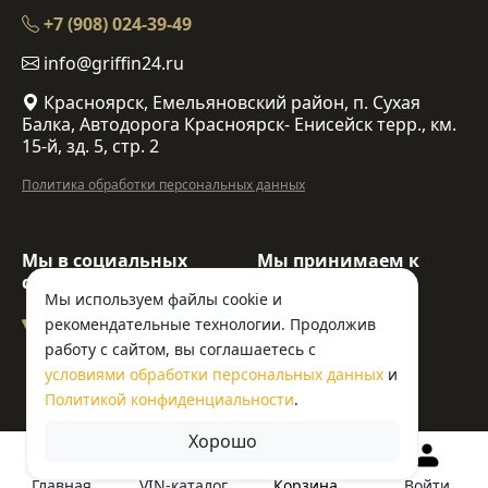
+7 (908) 024-39-49
info@griffin24.ru
Красноярск, Емельяновский район, п. Сухая
Балка, Автодорога Красноярск- Енисейск терр., км.
15-й, зд. 5, стр. 2
Политика обработки персональных данных
Мы в социальных
Мы принимаем к
сетях:
оплате:
Мы используем файлы cookie и
рекомендательные технологии. Продолжив
работу с сайтом, вы соглашаетесь с
условиями обработки персональных данных
и
© ООО «Гриффин»
Политикой конфиденциальности
.
Хорошо
Корзина
Главная
VIN-каталог
Войти