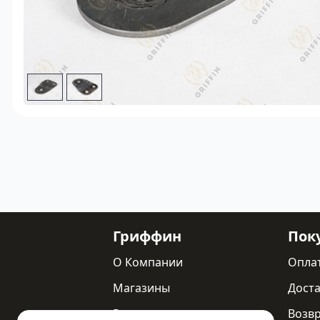
Гриффин
Пок
О Компании
Опла
Магазины
Доста
Реквизиты
Возв