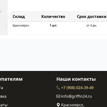
Склад
Срок доставки
Красноярск
1 шт.
от 4 дн.
упателям
Наши контакты
та
+7 (908) 024-39-49
вка
info@griffin24.ru
раты
Красноярск,