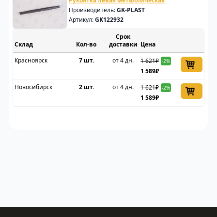
Рукоятка левая металлическая
Производитель:
GK-PLAST
Артикул:
GK122932
Срок
Склад
доставки
Цена
Красноярск
7 шт.
от 4 дн.
1 621₽
-2%
1 589₽
Новосибирск
2 шт.
от 4 дн.
1 621₽
-2%
1 589₽