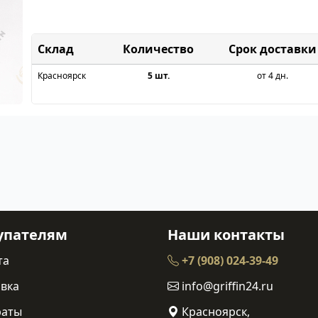
Склад
Срок доставки
Красноярск
5 шт.
от 4 дн.
упателям
Наши контакты
та
+7 (908) 024-39-49
вка
info@griffin24.ru
раты
Красноярск,