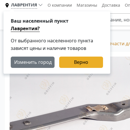
ЛАВРЕНТИЯ
О компании
Магазины
Доставка
Оп
Каталог
Ваш населенный пункт
Лаврентия?
От выбранного населенного пункта
Главная
Каталог
Разборка Скания, Б/У запчасти д
зависят цены и наличие товаров
Изменить город
Верно