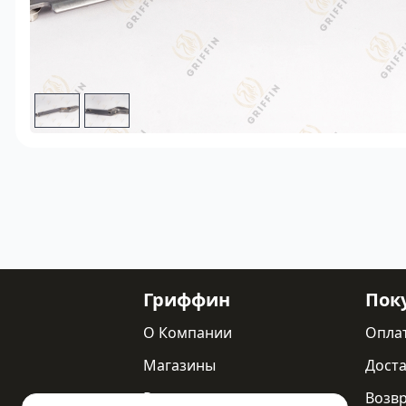
Гриффин
Пок
О Компании
Опла
Магазины
Доста
Реквизиты
Возв