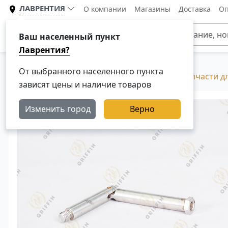
ЛАВРЕНТИЯ
О компании
Магазины
Доставка
Оп
Каталог
Ваш населенный пункт
Лаврентия?
От выбранного населенного пункта
Главная
Каталог
Разборка Скания, Б/У запчасти д
зависят цены и наличие товаров
Изменить город
Верно