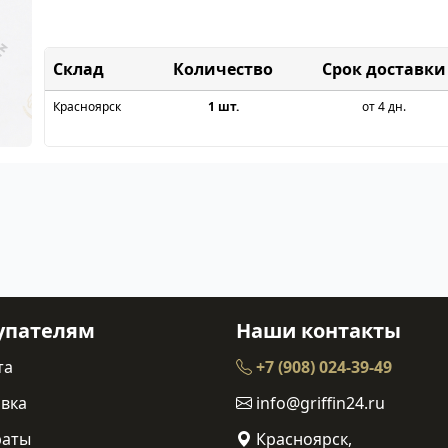
Склад
Срок доставки
Красноярск
1 шт.
от 4 дн.
упателям
Наши контакты
та
+7 (908) 024-39-49
вка
info@griffin24.ru
раты
Красноярск,