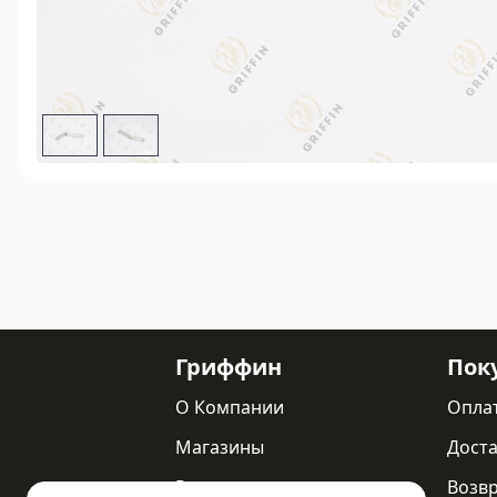
Гриффин
Пок
О Компании
Опла
Магазины
Доста
Реквизиты
Возв