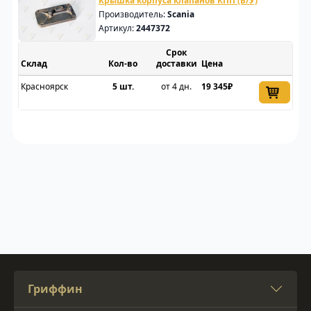
Крышка корпуса клапанов КПП (Б/У)
Производитель:
Scania
Артикул:
2447372
Срок
Склад
доставки
Цена
Красноярск
5 шт.
от 4 дн.
19 345₽
Гриффин