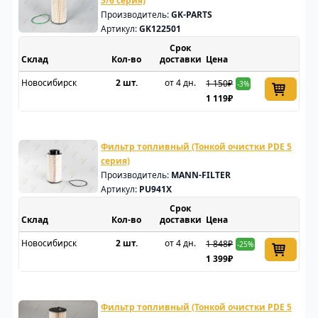
5/6 серия)
Производитель:
GK-PARTS
Артикул:
GK122501
Срок
Склад
доставки
Цена
Новосибирск
2 шт.
от 4 дн.
1 150₽
-3%
1 119₽
Фильтр топливный (Тонкой очистки PDE 5
серия)
Производитель:
MANN-FILTER
Артикул:
PU941X
Срок
Склад
доставки
Цена
Новосибирск
2 шт.
от 4 дн.
1 848₽
-25%
1 399₽
Фильтр топливный (Тонкой очистки PDE 5