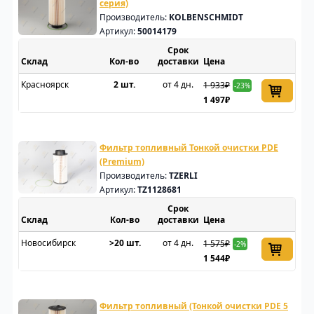
серия)
Производитель:
KOLBENSCHMIDT
Артикул:
50014179
Срок
Склад
доставки
Цена
Красноярск
2 шт.
от 4 дн.
1 933₽
-23%
1 497₽
Фильтр топливный Тонкой очистки PDE
(Premium)
Производитель:
TZERLI
Артикул:
TZ1128681
Срок
Склад
доставки
Цена
Новосибирск
>20 шт.
от 4 дн.
1 575₽
-2%
1 544₽
Фильтр топливный (Тонкой очистки PDE 5