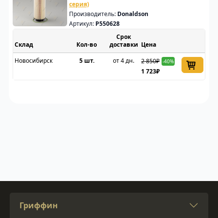
серия)
Производитель:
Donaldson
Артикул:
P550628
Срок
Склад
доставки
Цена
Новосибирск
5 шт.
от 4 дн.
2 850₽
-40%
1 723₽
Гриффин