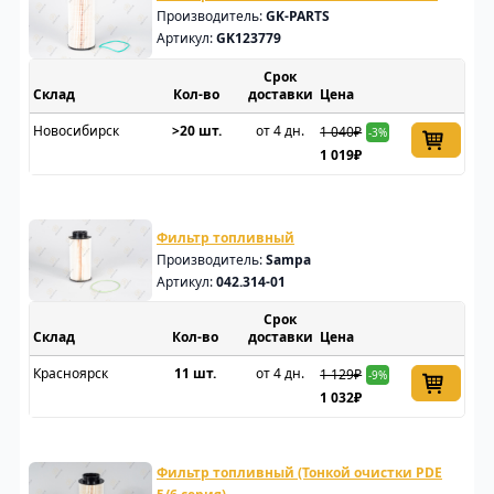
Производитель:
GK-PARTS
Артикул:
GK123779
Срок
Склад
доставки
Цена
Новосибирск
>20 шт.
от 4 дн.
1 040₽
-3%
1 019₽
Фильтр топливный
Производитель:
Sampa
Артикул:
042.314-01
Срок
Склад
доставки
Цена
Красноярск
11 шт.
от 4 дн.
1 129₽
-9%
1 032₽
Фильтр топливный (Тонкой очистки PDE