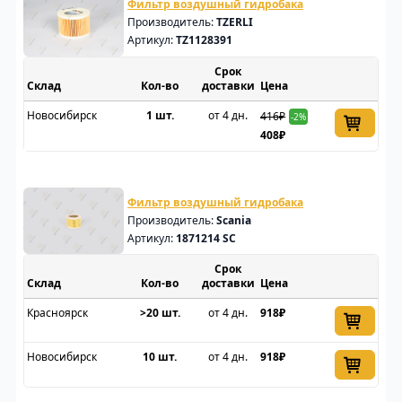
Фильтр воздушный гидробака
Производитель:
TZERLI
Артикул:
TZ1128391
Срок
Склад
доставки
Цена
Новосибирск
1 шт.
от 4 дн.
416₽
-2%
408₽
Фильтр воздушный гидробака
Производитель:
Scania
Артикул:
1871214 SC
Срок
Склад
доставки
Цена
Красноярск
>20 шт.
от 4 дн.
918₽
Новосибирск
10 шт.
от 4 дн.
918₽