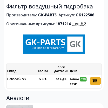
Фильтр воздушный гидробака
Производитель:
GK-PARTS
Артикул:
GK122506
Оригинальные артикулы:
1871214
+ ещё
2
Срок
Склад
доставки
Цена
Новосибирск
5 шт.
от 4 дн.
1 326₽
-79%
285₽
Аналоги