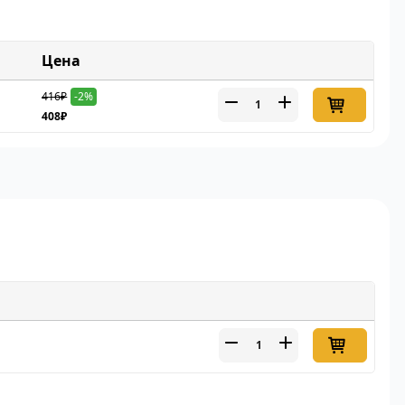
Цена
416₽
-2%
408₽