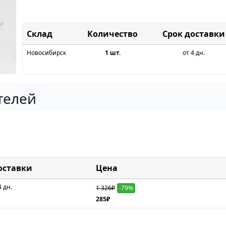
Склад
Срок доставки
Новосибирск
1 шт.
от 4 дн.
телей
оставки
Цена
4 дн.
1 326₽
-79%
285₽