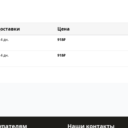
доставки
Цена
 4 дн.
918₽
 4 дн.
918₽
упателям
Наши контакты