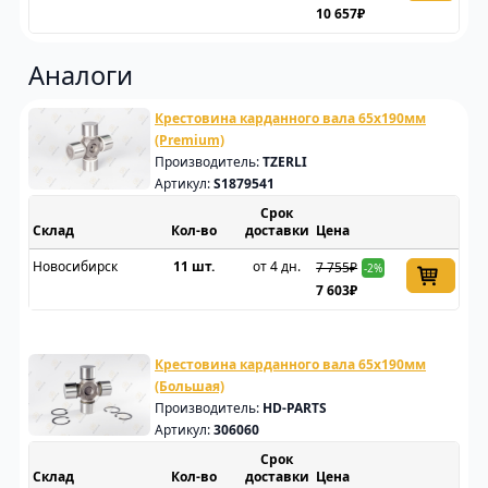
10 657₽
Аналоги
Крестовина карданного вала 65x190мм
(Premium)
Производитель:
TZERLI
Артикул:
S1879541
Срок
Склад
доставки
Цена
Новосибирск
11 шт.
от 4 дн.
7 755₽
-2%
7 603₽
Крестовина карданного вала 65x190мм
(Большая)
Производитель:
HD-PARTS
Артикул:
306060
Срок
Склад
доставки
Цена