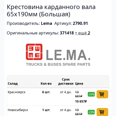
Крестовина карданного вала
65x190мм (Большая)
Производитель:
Lema
Артикул:
2790.91
Оригинальные артикулы:
371418
+ ещё
2
Срок
Склад
доставки
Цена
Красноярск
6 шт.
от 4 дн.
13
-23%
681₽
10 657₽
Новосибирск
1 шт.
от 4 дн.
13
-23%
681₽