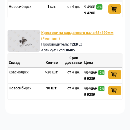
Новосибирск
1 шт.
от 4 дн.
9 490₽
-1%
9 420₽
Крестовина карданного вала 65x190мм
(Premium)
Производитель:
TZERLI
Артикул:
TZ1130405
Срок
Склад
доставки
Цена
Красноярск
>20 шт.
от 4 дн.
10 126₽
-2%
9 928₽
Новосибирск
10 шт.
от 4 дн.
10 126₽
-2%
9 928₽