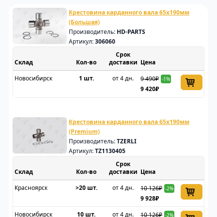
Крестовина карданного вала 65x190мм
(Большая)
Производитель:
HD-PARTS
Артикул:
306060
Срок
Склад
доставки
Цена
Новосибирск
1 шт.
от 4 дн.
9 490₽
-1%
9 420₽
Крестовина карданного вала 65x190мм
(Premium)
Производитель:
TZERLI
Артикул:
TZ1130405
Срок
Склад
доставки
Цена
Красноярск
>20 шт.
от 4 дн.
10 126₽
-2%
9 928₽
Новосибирск
10 шт.
от 4 дн.
10 126₽
-2%