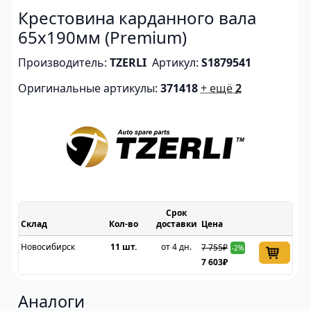
Крестовина карданного вала
65x190мм (Premium)
Производитель:
TZERLI
Артикул:
S1879541
Оригинальные артикулы:
371418
+ ещё
2
Срок
Склад
доставки
Цена
Новосибирск
11 шт.
от 4 дн.
7 755₽
-2%
7 603₽
Аналоги