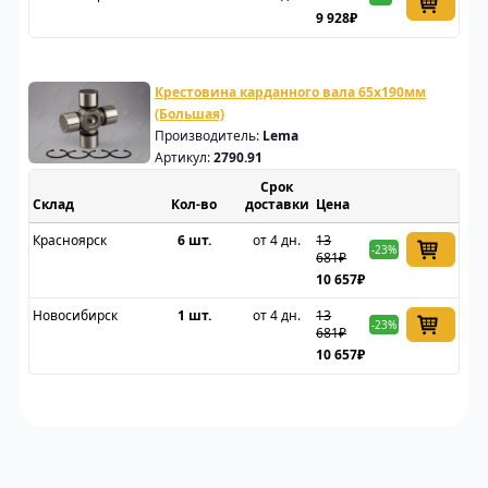
9 928₽
Крестовина карданного вала 65x190мм
(Большая)
Производитель:
Lema
Артикул:
2790.91
Срок
Склад
доставки
Цена
Красноярск
6 шт.
от 4 дн.
13
-23%
681₽
10 657₽
Новосибирск
1 шт.
от 4 дн.
13
-23%
681₽
10 657₽