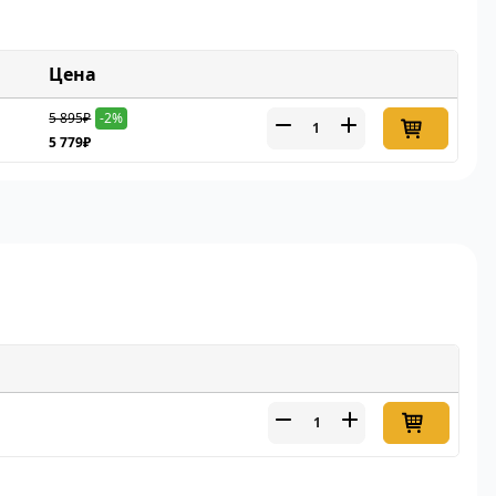
Цена
5 895₽
-2%
5 779₽