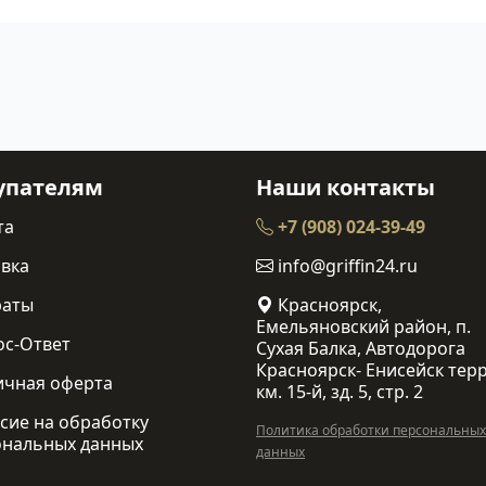
упателям
Наши контакты
та
+7 (908) 024-39-49
вка
info@griffin24.ru
раты
Красноярск,
Емельяновский район, п.
ос-Ответ
Сухая Балка, Автодорога
Красноярск- Енисейск терр
ичная оферта
км. 15-й, зд. 5, стр. 2
сие на обработку
Политика обработки персональных
ональных данных
данных