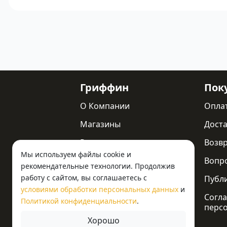
Гриффин
Пок
О Компании
Опла
Магазины
Доста
Реквизиты
Возв
Мы используем файлы cookie и
Статьи
Вопр
рекомендательные технологии. Продолжив
работу с сайтом, вы соглашаетесь с
Новости
Публ
условиями обработки персональных данных
и
Контакты
Согла
Политикой конфиденциальности
.
перс
Хорошо