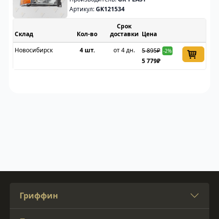
Артикул:
GK121534
Срок
Склад
доставки
Цена
Новосибирск
4 шт.
от 4 дн.
5 895₽
-2%
5 779₽
Гриффин