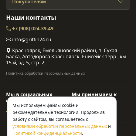
Покупателям
Наши контакты
+7 (908) 024-39-49
info@griffin24.ru
Красноярск, Емельяновский район, п. Сухая
Балка, Автодорога Красноярск- Енисейск терр., км.
15-й, зд. 5, стр. 2
Политика обработки персональных данных
Мы в социальных
Мы принимаем к
сетях:
оплате:
Мы используем файлы cookie и
рекомендательные технологии. Продолжив
работу с сайтом, вы соглашаетесь с
условиями обработки персональных данных
и
© ООО «Гриффин»
Политикой конфиденциальности
.