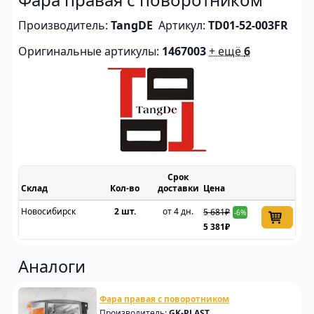
Производитель:
TangDE
Артикул:
TD01-52-003FR
Оригинальные артикулы:
1467003
+ ещё
6
Срок
Склад
доставки
Цена
Новосибирск
2 шт.
от 4 дн.
5 681₽
-6%
5 381₽
Аналоги
Фара правая с поворотником
Производитель:
GK-PLAST