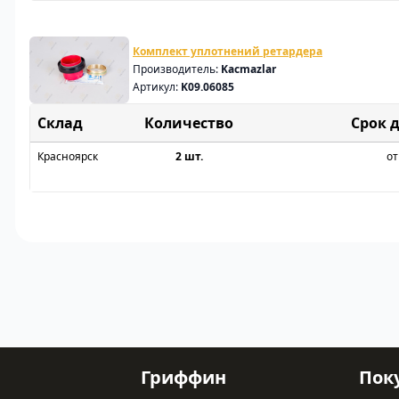
Комплект уплотнений ретардера
Производитель:
Kacmazlar
Артикул:
K09.06085
Склад
Срок 
Красноярск
2 шт.
от
Гриффин
Пок