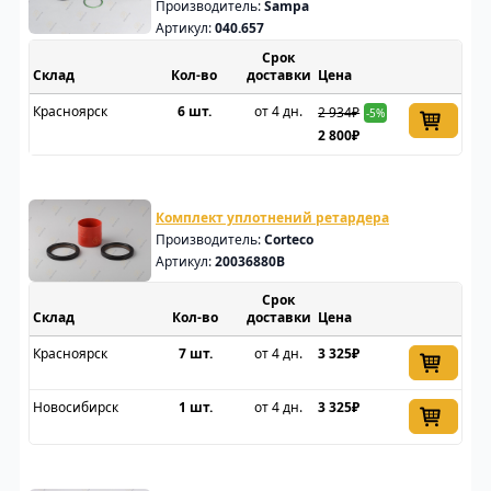
Производитель:
Sampa
Артикул:
040.657
Срок
Склад
доставки
Цена
Красноярск
6 шт.
от 4 дн.
2 934₽
-5%
2 800₽
Комплект уплотнений ретардера
Производитель:
Corteco
Артикул:
20036880B
Срок
Склад
доставки
Цена
Красноярск
7 шт.
от 4 дн.
3 325₽
Новосибирск
1 шт.
от 4 дн.
3 325₽