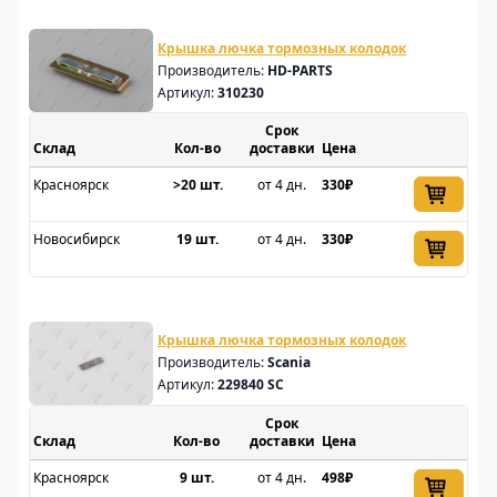
Крышка лючка тормозных колодок
Производитель:
HD-PARTS
Артикул:
310230
Срок
Склад
доставки
Цена
Красноярск
>20 шт.
от 4 дн.
330₽
Новосибирск
19 шт.
от 4 дн.
330₽
Крышка лючка тормозных колодок
Производитель:
Scania
Артикул:
229840 SC
Срок
Склад
доставки
Цена
Красноярск
9 шт.
от 4 дн.
498₽