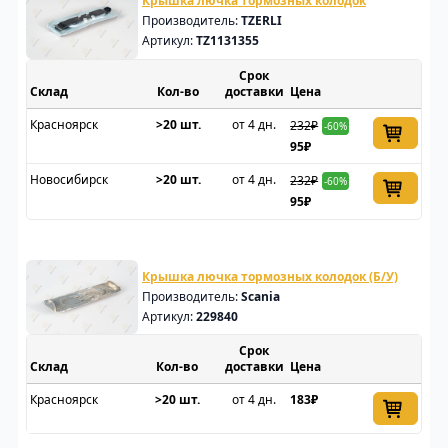
Крышка лючка тормозных колодок
Производитель:
TZERLI
Артикул:
TZ1131355
Срок
Склад
доставки
Цена
Красноярск
>20 шт.
от 4 дн.
232₽
-60%
95₽
Новосибирск
>20 шт.
от 4 дн.
232₽
-60%
95₽
Крышка лючка тормозных колодок (Б/У)
Производитель:
Scania
Артикул:
229840
Срок
Склад
доставки
Цена
Красноярск
>20 шт.
от 4 дн.
183₽