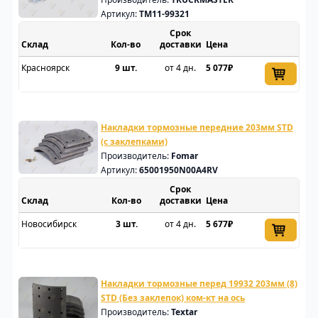
Артикул:
TM11-99321
Срок
Склад
доставки
Цена
Красноярск
9 шт.
от 4 дн.
5 077₽
Накладки тормозные передние 203мм STD
(с заклепками)
Производитель:
Fomar
Артикул:
65001950N00A4RV
Срок
Склад
доставки
Цена
Новосибирск
3 шт.
от 4 дн.
5 677₽
Накладки тормозные перед 19932 203мм (8)
STD (Без заклепок) ком-кт на ось
Производитель:
Textar