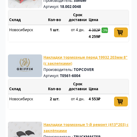
Производитель:
Sonder
Артикул:
18.002.0048
Срок
Склад
доставки
Цена
Новосибирск
1 шт.
от 4 дн.
4 382₽
-3%
4 259₽
Накладки тормозные перед 19932 203мм 8"
(с заклепками)
Производитель:
TOPCOVER
Артикул:
T0561-6004
Срок
Склад
доставки
Цена
Новосибирск
2 шт.
от 4 дн.
4 553₽
Накладки тормозные 1-й ремонт (413*203) с
заклёпками
Производитель:
TRUCKMASTER