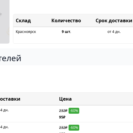
Склад
Срок доставки
Красноярск
9 шт.
от 4 дн.
телей
доставки
Цена
 4 дн.
232₽
-60%
95₽
 4 дн.
232₽
-60%