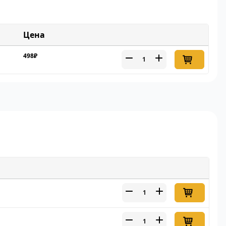
Цена
498₽