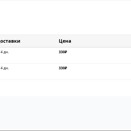
доставки
Цена
 4 дн.
330₽
 4 дн.
330₽